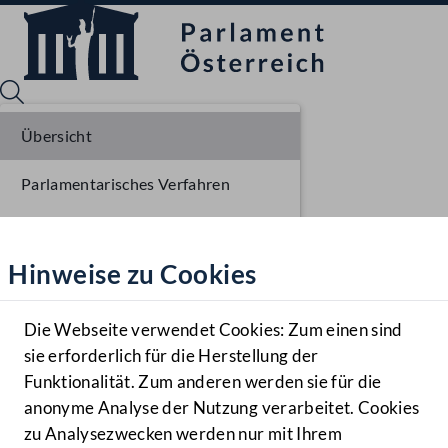
Übersicht
Parlamentarisches Verfahren
Sprache English
Mediathek
Einbringung NR
Hinweise zu Cookies
Hilfe
Ausschussberatungen NR
Benutzer
Die Webseite verwendet Cookies: Zum einen sind
Zielgruppe
sie erforderlich für die Herstellung der
Navigationsmenü öffnen
MENÜ
Funktionalität. Zum anderen werden sie für die
anonyme Analyse der Nutzung verarbeitet. Cookies
zu Analysezwecken werden nur mit Ihrem
Sprache En
Mediathek