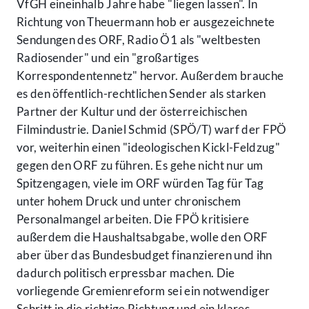
VfGH eineinhalb Jahre habe "liegen lassen". In
Richtung von Theuermann hob er ausgezeichnete
Sendungen des ORF, Radio Ö1 als "weltbesten
Radiosender" und ein "großartiges
Korrespondentennetz" hervor. Außerdem brauche
es den öffentlich-rechtlichen Sender als starken
Partner der Kultur und der österreichischen
Filmindustrie. Daniel Schmid (SPÖ/T) warf der FPÖ
vor, weiterhin einen "ideologischen Kickl-Feldzug"
gegen den ORF zu führen. Es gehe nicht nur um
Spitzengagen, viele im ORF würden Tag für Tag
unter hohem Druck und unter chronischem
Personalmangel arbeiten. Die FPÖ kritisiere
außerdem die Haushaltsabgabe, wolle den ORF
aber über das Bundesbudget finanzieren und ihn
dadurch politisch erpressbar machen. Die
vorliegende Gremienreform sei ein notwendiger
Schritt in die richtige Richtung und ein klares