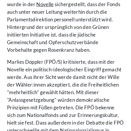
wurde in der
Novelle
sichergestellt, dass der Fonds
auch unter neuer Leitung weiterhin durch die
Parlamentsdirektion personell unterstützt wird.
Hintergrund der ursprünglich von den Grünen
initiierten Initiative ist, dass die jüdische
Gemeinschaft und Opferschutzverbände
Vorbehalte gegen Rosenkranz haben.
Marlies Doppler (FPÖ/S) kritisierte, dass mit der
Novelle ein politisch-ideologischer Eingriff gemacht
werde. Aus ihrer Sicht werde damit nicht der Wille
der Wähler:innen akzeptiert, die die Freiheitlichen
"mehrheitlich" gewählt hätten. Mit dieser
"Anlassgesetzgebung" würden demokratische
Prinzipien mit Füßen getreten. Die FPÖ bekenne
sich zum Nationalfonds und zur Erinnerungskultur,
hielt sie fest. Dass außerdem in der Debatte die FPÖ
unterschwellig mit dem Nationalsozialismus in