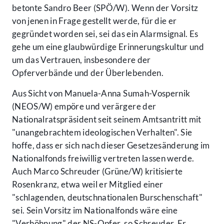
betonte Sandro Beer (SPÖ/W). Wenn der Vorsitz
von jenen in Frage gestellt werde, für die er
gegründet worden sei, sei das ein Alarmsignal. Es
gehe um eine glaubwürdige Erinnerungskultur und
um das Vertrauen, insbesondere der
Opferverbände und der Überlebenden.
Aus Sicht von Manuela-Anna Sumah-Vospernik
(NEOS/W) empöre und verärgere der
Nationalratspräsident seit seinem Amtsantritt mit
"unangebrachtem ideologischen Verhalten". Sie
hoffe, dass er sich nach dieser Gesetzesänderung im
Nationalfonds freiwillig vertreten lassen werde.
Auch Marco Schreuder (Grüne/W) kritisierte
Rosenkranz, etwa weil er Mitglied einer
"schlagenden, deutschnationalen Burschenschaft"
sei. Sein Vorsitz im Nationalfonds wäre eine
"Verhöhnung" der NS-Opfer, so Schreuder. Er