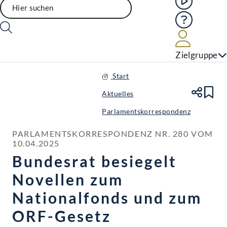
Hilfe
Benutze
Zielgruppe
Start
Aktuelles
Te
Le
Parlamentskorrespondenz
PARLAMENTSKORRESPONDENZ NR. 280 VOM 
10.04.2025
Bundesrat besiegelt
Novellen zum
Nationalfonds und zum
ORF-Gesetz