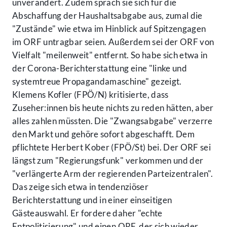
unverändert. Zudem sprach sie sich für die
Abschaffung der Haushaltsabgabe aus, zumal die
"Zustände" wie etwa im Hinblick auf Spitzengagen
im ORF untragbar seien. Außerdem sei der ORF von
Vielfalt "meilenweit" entfernt. So habe sich etwa in
der Corona-Berichterstattung eine "linke und
systemtreue Propagandamaschine" gezeigt.
Klemens Kofler (FPÖ/N) kritisierte, dass
Zuseher:innen bis heute nichts zu reden hätten, aber
alles zahlen müssten. Die "Zwangsabgabe" verzerre
den Markt und gehöre sofort abgeschafft. Dem
pflichtete Herbert Kober (FPÖ/St) bei. Der ORF sei
längst zum "Regierungsfunk" verkommen und der
"verlängerte Arm der regierenden Parteizentralen".
Das zeige sich etwa in tendenziöser
Berichterstattung und in einer einseitigen
Gästeauswahl. Er fordere daher "echte
Entpolitisierung" und einen ORF, der sich wieder