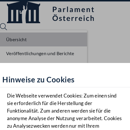
Übersicht
Veröffentlichungen und Berichte
Sprache English
Mediathek
Verhandlungsgegenstände
Hinweise zu Cookies
Hilfe
Parlamentarisches Verfahren
Benutzer
Die Webseite verwendet Cookies: Zum einen sind
Zielgruppe
sie erforderlich für die Herstellung der
Navigationsmenü öffnen
MENÜ
Funktionalität. Zum anderen werden sie für die
anonyme Analyse der Nutzung verarbeitet. Cookies
zu Analysezwecken werden nur mit Ihrem
Sprache En
Mediathek