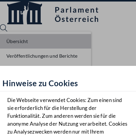
Übersicht
Veröffentlichungen und Berichte
Sprache English
Mediathek
Verhandlungsgegenstände
Hinweise zu Cookies
Hilfe
Parlamentarisches Verfahren
Benutzer
Die Webseite verwendet Cookies: Zum einen sind
Zielgruppe
sie erforderlich für die Herstellung der
Navigationsmenü öffnen
MENÜ
Funktionalität. Zum anderen werden sie für die
anonyme Analyse der Nutzung verarbeitet. Cookies
zu Analysezwecken werden nur mit Ihrem
Sprache En
Mediathek