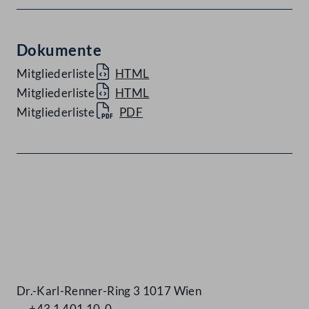
Dokumente
Mitgliederliste
HTML
Mitgliederliste
HTML
Mitgliederliste
PDF
Kontakt
Dr.-Karl-Renner-Ring 3 1017 Wien
+43 1 401 10-0