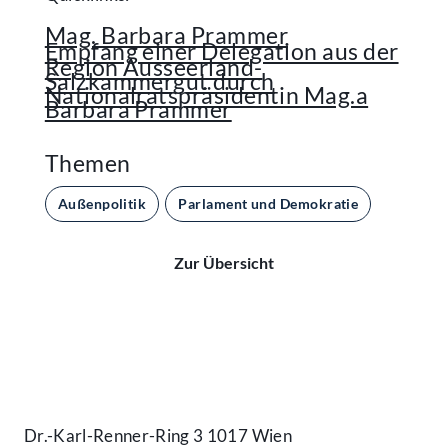
Mag. Barbara Prammer
Empfang einer Delegation aus der
Region Ausseerland-
Salzkammergut durch
Nationalratspräsidentin Mag.a
Barbara Prammer
Themen
Außenpolitik
Parlament und Demokratie
Zur Übersicht
Kontakt
Dr.-Karl-Renner-Ring 3 1017 Wien