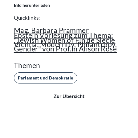
Bild herunterladen
Quicklinks:
Mag. Barbara Prammer
Epstein Vorlesung zum Thema:
"Jewish Women of Fin de Siecle
Vienna: Modernity, Philantropy,
Gender" von Prof.in Alison Rose
Themen
Parlament und Demokratie
Zur Übersicht
Kontakt