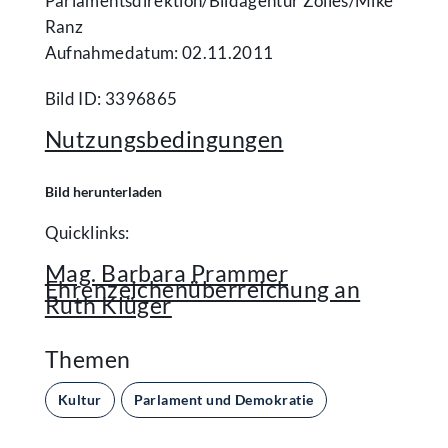
Parlamentsdirektion/​Bildagentur Zolles/​Mike
Ranz
Aufnahmedatum: 02.11.2011
Bild ID: 3396865
Nutzungsbedingungen
Bild herunterladen
Quicklinks:
Mag. Barbara Prammer
Ehrenzeichenüberreichung an
Ruth Klüger
Themen
Kultur
Parlament und Demokratie