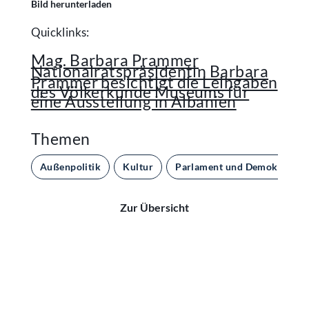
Bild herunterladen
Quicklinks:
Mag. Barbara Prammer
Nationalratspräsidentin Barbara
Prammer besichtigt die Leihgaben
des Völkerkunde Museums für
eine Ausstellung in Albanien
Themen
Außenpolitik
Kultur
Parlament und Demokratie
Zur Übersicht
Kontakt