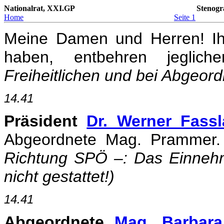
Nationalrat, XXI.GP
Stenogr
Home
Seite 1
Meine Damen und Herren! Ihre
haben, entbehren jeglic
Freiheitlichen und bei Abgeor
14.41
Präsident
Dr. Werner Fass
Abgeordnete Mag. Prammer.
Richtung SPÖ –: Das Einneh
nicht gestattet!)
14.41
Abgeordnete
Mag. Barbar