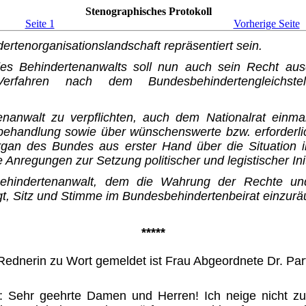
Stenographisches Protokoll
Seite 1
Vorherige Seite
ertenorganisationslandschaft repräsentiert sein.
s Behindertenanwalts soll nun auch sein Recht ausdr
in Verfahren nach dem Bundesbehindertengleic
nwalt zu verpflichten, auch dem Nationalrat einmal 
chbehandlung sowie über wünschenswerte bzw. erforder
rgan des Bundes aus erster Hand über die Situation i
 Anregungen zur Setzung politischer und legistischer Init
ehindertenanwalt, dem die Wahrung der Rechte und
egt, Sitz und Stimme im Bundesbehindertenbeirat einzur
*****
ednerin zu Wort gemeldet ist Frau Abgeordnete Dr. Parti
: Sehr geehrte Damen und Herren! Ich neige nicht zu 