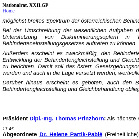
Nationalrat, XXII.GP
Home
möglichst breites Spektrum der österreichischen Behind
Bei der Umschreibung der wesentlichen Aufgaben de
Unterstüt­zung von Diskriminierungsopfern 
Behinderteneinstellungsgesetzes auftreten zu können.
Außerdem erscheint es zweckmäßig, den Behindertena
Entwicklung der Behindertengleichstellung und Glei
zu berichten. Damit soll das österr. Gesetzgebungso
werden und auch in die Lage ver­setzt werden, wertvolle
Darüber hinaus erscheint es geboten, auch den B
Behindertengleich­stellung und Gleichbehandlung obli
Präsident
Dipl.-Ing. Thomas Prinzhorn
:
Als nächste R
13.45
Abgeordnete
Dr. Helene Partik-Pablé
(Freiheitliche)