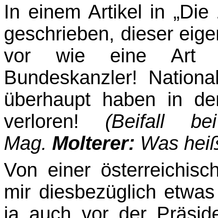
In einem Artikel in „Die 
geschrieben, dieser ei
vor wie eine Art Na
Bundeskanzler! National
überhaupt haben in der 
verloren!
(Beifall 
Mag.
Molterer:
Was heiß
Von einer österreichisc
mir diesbezüglich etwas
ja auch vor der Präside