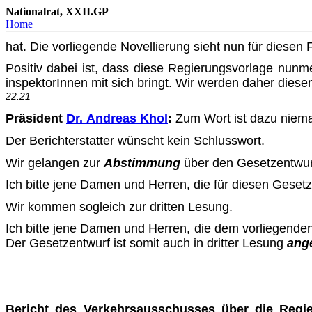
Nationalrat, XXII.GP
Home
hat. Die vorliegende Novellierung sieht nun für diesen 
Positiv dabei ist, dass diese Regierungsvorlage nunme
inspektorInnen mit sich bringt. Wir werden daher di
22.21
Präsident
Dr. Andreas Khol
:
Zum Wort ist dazu niema
Der Berichterstatter wünscht kein Schlusswort.
Wir gelangen zur
Abstimmung
über den Gesetzentwurf
Ich bitte jene Damen und Herren, die für diesen Gesetz
Wir kommen sogleich zur dritten Lesung.
Ich bitte jene Damen und Herren, die dem vorliegenden
Der Gesetzentwurf ist somit auch in dritter Lesung
ang
Bericht des Verkehrsausschusses über die Regie