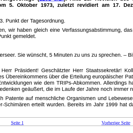
om 5. Oktober 1973, zuletzt revidiert am 17. D
3. Punkt der Tagesordnung.
en, wir haben gleich eine Verfas­sungsabstimmung, d
Punkt gemeldet.
rseer. Sie wünscht, 5 Minuten zu uns zu sprechen. – Bit
 Herr Präsident! Geschätzter Herr Staatssekretär! K
es Übereinkommens über die Erteilung europäischer Pate
Entwicklungen wie dem TRIPs-Abkommen. Allerdings h
denken geäußert, die im Laufe der Jahre noch immer n
h Patente auf menschliche Organismen und Lebewesen g
Schimären erteilt wurden. Bereits im Jahr 1999 hat da
Seite 1
Vorherige Seite