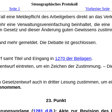
Stenographisches Protokoll
Seite 1
Vorherige Seite
Fall eine Meldepflicht des Arbeitgebers direkt an das Ver
hr eine Verwaltungsverein­fachung beinhaltet, die ein
esem Gesetz und dieser Änderung guten Gewissens zusti
nd mehr gemeldet. Die Debatte ist geschlossen.
 samt Titel und Eingang in
1270 der Beilagen
.
entwurf eintreten, um ein Zeichen der Zustimmung. – Die
 Gesetzentwurf auch in dritter Lesung zustimmen, um ei
enommen.
23. Punkt
rungsvorlage (
1281 d.B.
): Akte zur Revision des