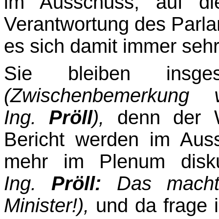
im Ausschuss, auf di
Verantwortung des Parl
es sich damit immer sehr,
Sie bleiben insge
(Zwischenbemerkung v
Ing.
Pröll
),
denn der W
Bericht werden im Auss
mehr im Plenum disk
Ing.
Pröll:
Das macht 
Minister!),
und da frage i