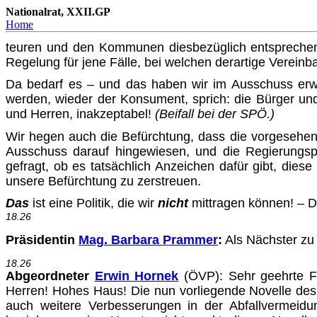
Nationalrat, XXII.GP
Home
teuren und den Kommunen diesbezüglich entsprechend
Rege­lung für jene Fälle, bei welchen derartige Vereinb
Da bedarf es – und das haben wir im Ausschuss erw
werden, wieder der Konsument, sprich: die Bürger un
und Herren, inak­zeptabel!
(Beifall bei der SPÖ.)
Wir hegen auch die Befürchtung, dass die vorgesehenen
Aus­schuss darauf hingewiesen, und die Regierungsp
gefragt, ob es tatsächlich Anzeichen dafür gibt, dies
unsere Befürchtung zu zerstreuen.
Das
ist eine Politik, die wir
nicht
mittragen können! – 
18.26
Präsidentin
Mag. Barbara Prammer
:
Als Nächster zu 
18.26
Abgeordneter
Erwin Hornek
(ÖVP): Sehr geehrte Fr
Herren! Hohes Haus! Die nun vorliegende Novelle des Ab
auch weitere Verbesserungen in der Abfallvermeidung