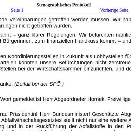
Stenographisches Protokoll
Seite 1
Vorherige Seite
e Vereinbarungen getroffen werden müssen. Wir habe
arungen nicht getroffen wurden.
ähnt – ganz klarer Regelungen. Wir befürchten näm
d Bürgerinnen, zum finanziellen Handkuss kommt – und 
 Koordinierungsstellen in Zu­kunft als Lobbystellen für
arteien konnten unsere Befürchtun­gen nicht zerstre
e Stellen bei der Wirtschaftskammer einzurichten, und 
Danke.
(Beifall bei der SPÖ.)
Wort gemeldet ist Herr Abge­ordneter Hornek. Freiwillig
au Präsidentin! Herr Bundesmi­nister! Geschätzte Ab
fallwirtschaftsgesetztes stellt nicht nur eine weitere
 und in der Rückführung der Abfallstoffe in den Prod