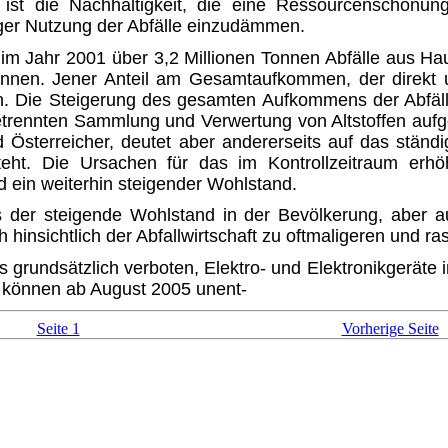
 ist die Nachhaltigkeit, die eine Ressourcenschonu
iger Nutzung der Abfälle einzudämmen.
en im Jahr 2001 über 3,2 Millionen Tonnen Abfälle aus H
nnen. Jener Anteil am Gesamtaufkom­men, der direkt
n. Die Steigerung des gesamten Aufkommens der Abfäl
getrennten Sammlung und Verwertung von Altstoffen auf
 Österreicher, deutet aber andererseits auf das stä
steht. Die Ursachen für das im Kontrollzeitraum erh
d ein weiterhin steigender Wohlstand.
er steigende Wohlstand in der Bevölkerung, aber auc
hinsichtlich der Abfallwirtschaft zu oftma­ligeren und
grundsätzlich verboten, Elektro- und Elektronikgeräte
r können ab August 2005 unent-
Seite 1
Vorherige Seite