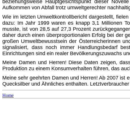
beziehungsweise Haupt­gesichtspunkt dieser Novelle
Aufkommen von Abfall trotz umweltge­rechter nachhalt
Wie im letzten Umweltkontrollbericht dargestellt, fiel
dazu: Im Jahr 1999 waren es knapp 3,1 Millionen To
musste, ist von 28,5 auf 27,3 Prozent zurückgegange
daher durch einen überproportionalen Erfolg bei der 
großen Umweltbewusst­sein der Österreicherinnen und
signalisiert, dass noch immer Hand­lungsbedarf be
Einrichtungen sind ein realer Bevölkerungszu­wachs un
Meine Damen und Herren! Diese Daten zeigen, dass d
Produktion zu einem Konsumverhalten führen, das auch 
Meine sehr geehrten Damen und Herren! Ab 2007 ist es 
Quecksilber und Ähnliches enthalten. Letztverbrauche
Home