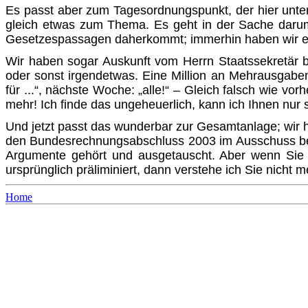
Es passt aber zum Tagesordnungspunkt, der hier unte
gleich etwas zum Thema. Es geht in der Sache darum, 
Gesetzes­passagen daherkommt; immerhin haben wir e
Wir haben sogar Auskunft vom Herrn Staatssekretär b
oder sonst irgendetwas. Eine Million an Mehrausgaben
für ...“, nächste Woche: „alle!“ – Gleich falsch wie vo
mehr! Ich finde das ungeheuerlich, kann ich Ihnen nur 
Und jetzt passt das wunderbar zur Gesamtanlage; wir h
den Bundesrechnungsabschluss 2003 im Ausschuss behan
Argumente gehört und ausgetauscht. Aber wenn Sie es
ursprünglich präliminiert, dann verstehe ich Sie nicht 
Home