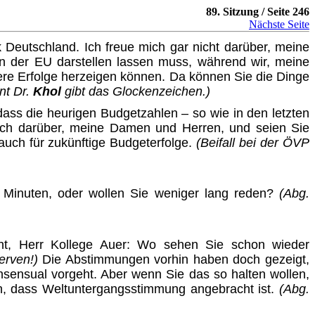
89. Sitzung / Seite 246
Nächste Seite
Deutschland. Ich freue mich gar nicht darüber, meine
in der EU darstellen lassen muss, während wir, meine
ere Erfolge herzeigen können. Da können Sie die Dinge
nt Dr.
Khol
gibt das Glockenzeichen.)
 dass die heurigen Budgetzahlen – so wie in den letzten
ch darüber, meine Damen und Herren, und seien Sie
 auch für zukünftige Budgeterfolge.
(Beifall bei der ÖVP
 Minuten, oder wollen Sie weniger lang reden?
(Abg.
icht, Herr Kollege Auer: Wo
sehen
Sie schon wieder
erven!)
Die Abstimmungen vorhin haben doch gezeigt,
sensual vorgeht. Aber wenn Sie das so halten wollen,
en, dass Weltuntergangsstimmung angebracht ist.
(Abg.