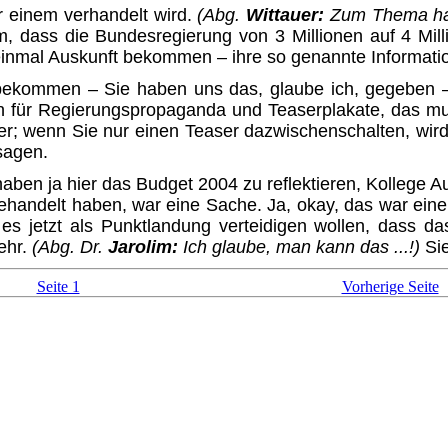
r einem verhandelt wird.
(Abg.
Wittauer:
Zum Thema habe
dass die Bundesregierung von 3 Mil­lionen auf 4 Milli
inmal Auskunft bekommen – ihre so ge­nannte Informat
ekommen – Sie haben uns das, glaube ich, gegeben –, 
 für Regierungspropaganda und Teaser­plakate, das mu
rher; wenn Sie nur einen Teaser dazwischen­schalten, wir
sagen.
aben ja hier das Budget 2004 zu reflektieren, Kollege 
delt haben, war eine Sache. Ja, okay, das war eine rel
 jetzt als Punktlandung verteidigen wollen, dass das
mehr.
(Abg. Dr.
Jarolim:
Ich glaube, man kann das ...!)
Si
Seite 1
Vorherige Seite