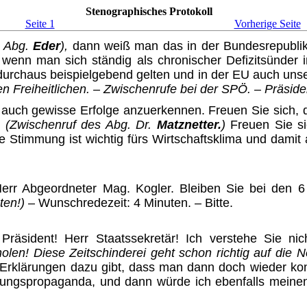
Stenographisches Protokoll
Seite 1
Vorherige Seite
s Abg.
Eder
),
dann weiß man das in der Bundesrepublik 
 wenn man sich ständig als chronischer Defizitsünder 
durchaus beispielgebend gelten und in der EU auch uns
en Freiheitlichen. – Zwischenrufe bei der SPÖ. – Präside
n, auch gewisse Erfolge anzuer­kennen. Freuen Sie sich,
!
(Zwischenruf des Abg. Dr.
Matz­netter.
)
Freuen Sie si
e Stimmung ist wichtig fürs Wirt­schaftsklima und damit
err Abgeordneter Mag. Kogler. Bleiben Sie bei den 6
ten!)
– Wunschredezeit: 4 Minuten. – Bitte.
Präsident! Herr Staatssekretär! Ich verstehe Sie n
holen! Diese Zeitschinderei geht schon richtig auf die N
rklärungen dazu gibt, dass man dann doch wieder kon­
ierungspropaganda, und dann würde ich ebenfalls mein