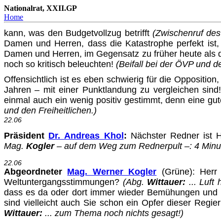
Nationalrat, XXII.GP
Home
kann, was den Budgetvollzug betrifft
(Zwischenruf de
Damen und Herren, dass die Katastrophe perfekt ist,
Damen und Her­ren, im Gegensatz zu früher heute als 
noch so kritisch be­leuchten!
(Beifall bei der ÖVP und d
Offensichtlich ist es eben schwierig für die Oppositio
Jah­ren – mit einer Punktlandung zu vergleichen sind
einmal auch ein wenig positiv gestimmt, denn eine gut
und den Freiheitlichen.)
22.06
Präsident
Dr. Andreas Khol
:
Nächster Redner ist H
Mag.
Kog­ler
– auf dem Weg zum Rednerpult –: 4 Minu
22.06
Abgeordneter
Mag. Werner Kogler
(Grüne): Herr 
Weltuntergangs­stimmungen?
(Abg.
Wittauer:
... Luft 
dass es da oder dort im­mer wieder Bemühungen und E
sind vielleicht auch Sie schon ein Opfer dieser Reg
Wittauer:
... zum Thema noch nichts gesagt!)