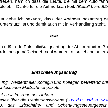
freuen, nämlich dass die Leute, die mit dem Auto fahr
bleibt. – Danke für die Aufmerksamkeit.
(Beifall beim BZ
t gebe ich bekannt, dass der Abänderungsantrag der
terstützt ist und damit auch mit in Ver­handlung steht.
*****
n erläuterte Entschließungsan­trag der Abgeordneten B
ordnungsgemäß eingebracht wur­den, ausreichend unterst
Entschließungsantrag
Ing. Westenthaler Kollegin und Kollegen betreffend d
beschlossenen Maßnahmenpakets
uni 2008 im Zuge der Debatte
ses über die Regierungsvor­lage (
549 d.B. und Zu 549
88, das Erbschafts- und Schenkungs­steuergeset