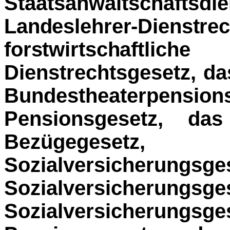
Staatsanwaltschafts­
d
Landeslehrer-Dienstr
forstwirtschaft­
lich
Dienstrechtsgesetz, d
Bundes­theaterpensio
Pensionsgesetz, das
Bezügegesetz
Sozialversicherungs
Sozialversicherun
Sozialversicherung