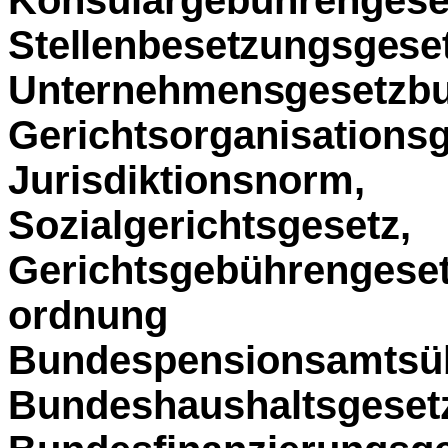
Stellenbesetzungsges
Unternehmens
­ge
Gerichtsorgani
Jurisdiktionsnor
Sozialgeric
Gerichtsgebührenge
ordnung
Bundespensionsamtsü
Bundeshaus­hal