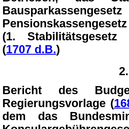
Bausparkasse
Pensionskassenge
(1. Stabilitätsgese
(
1707 d.B.
)
2
Bericht des Budge
Regierungsvorlage (
16
dem das Bundesmini
Konsulargebühren­
ge