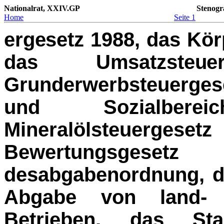
Nationalrat, XXIV.GP
Stenogr
Home
Seite 1
ergesetz 1988, das Kör
das Umsatzsteue
Grunderwerbsteuerges
und Sozialbereich
Mineralölsteue
Bewertungsgese
desabgabenordnung, d
Abgabe von land- un
Betrieben, das Stab