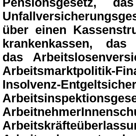
Pensionsgesetz, da
Unfallversiche­rungs
über einen Kassenstru
krankenkassen, das N
das Arbeitslosenversi
Arbeitsmarktpolitik-
Insolvenz-Entgelt­
sic
Arbeitsinspekti
ArbeitnehmerInn
Arbeitskräfteübe