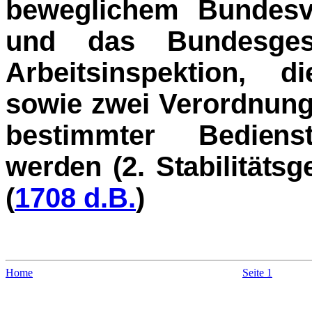
beweglichem Bundesv
und das Bundesges
Arbeitsinspektion, d
sowie zwei Verordnunge
bestimmter Be­
dien
werden (2. Stabilitäts
(
1708 d.B.
)
Home
Seite 1