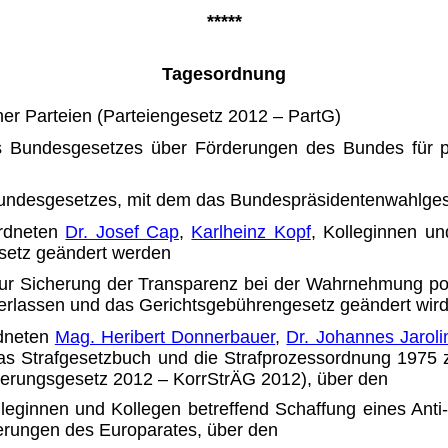
*****
Tagesordnung
er Parteien (Parteienge­setz 2012 – PartG)
 Bundesgesetzes über För­derungen des Bundes für po
Bundesgesetzes, mit dem das Bundespräsidentenwahlges
rdneten
Dr. Josef Cap
,
Karlheinz Kopf
, Kolleginnen u
setz geändert werden
 Sicherung der Transparenz bei der Wahrnehmung politi
erlassen und das Gerichtsgebühren­gesetz geändert wir
dneten
Mag. Heribert Donner­bauer
,
Dr. Johannes Jarol
as Strafgesetzbuch und die Strafpro­zessordnung 1975 
derungsgesetz 2012 – KorrStrÄG 2012), über den
lleginnen und Kollegen betref­fend Schaffung eines Anti
erungen des Europarates, über den