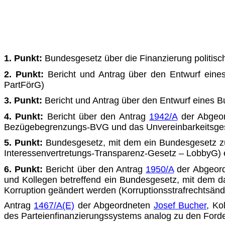
1. Punkt:
Bundesgesetz über die Finanzierung politisch
2. Punkt:
Bericht und Antrag über den Entwurf eines
PartFörG)
3. Punkt:
Bericht und Antrag über den Entwurf eines 
4. Punkt:
Bericht über den Antrag
1942/A
der Abgeo
Bezüge­begrenzungs-BVG und das Unvereinbarkeitsge
5. Punkt:
Bundesgesetz, mit dem ein Bundesgesetz zur
Inter­essenvertretungs-Transparenz-Gesetz – LobbyG) 
6. Punkt:
Bericht über den Antrag
1950/A
der Abgeor
und Kollegen betreffend ein Bundesgesetz, mit dem d
Korruption geändert werden (Korruptionsstrafrechtsän
Antrag
1467/A(E)
der Abgeordneten
Josef Bucher
, Ko
des Parteienfinanzierungssystems analog zu den Ford