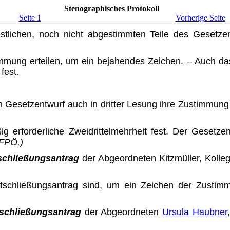
Stenographisches Protokoll
Seite 1
Vorherige Seite
stlichen, noch nicht abgestimmten Teile des Gesetze
mmung erteilen, um ein beja­hendes Zeichen. – Auch da
fest.
 Gesetzentwurf auch in dritter Lesung ihre Zustimmung 
g erforderliche Zweidrittel­mehrheit fest. Der Gesetze
 FPÖ.)
schließungsantrag
der Abge­ordneten Kitzmüller, Koll
ntschließungsantrag sind, um ein Zeichen der Zustim
schließungsantrag
der Abge­ordneten
Ursula Haubner