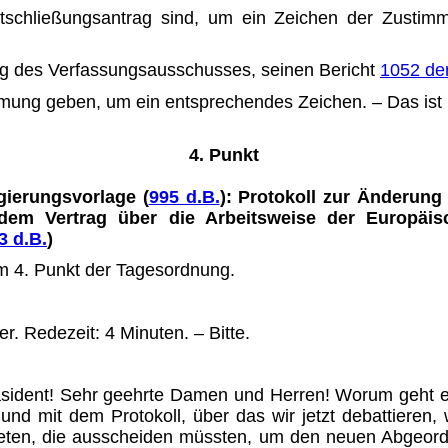
ntschließungsantrag sind, um ein Zeichen der Zustim
 des Verfassungsaus­schus­ses, seinen Bericht
1052 de
mmung geben, um ein ent­sprechendes Zeichen. – Das ist
4. Punkt
ierungsvorlage (
995 d.B.
): Protokoll zur Änderun
dem Vertrag über die Arbeitsweise der Europä
3 d.B.
)
 4. Punkt der Tagesordnung.
. Redezeit: 4 Minuten. – Bitte.
äsident! Sehr geehrte Damen und Herren! Worum geht e
nd mit dem Protokoll, über das wir jetzt debattieren
neten, die ausscheiden müssten, um den neuen Abgeor