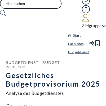
Hilfe
Benutze
Zielgruppe
Start
Fachinfos
Te
Le
Budgetdienst
BUDGETDIENST - BUDGET

26.03.2025
Gesetzliches
Budgetprovisorium 2025
Analyse des Budgetdienstes