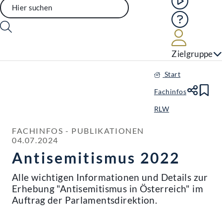
Hilfe
Benutze
Zielgruppe
Start
Fachinfos
Te
Le
RLW
FACHINFOS - PUBLIKATIONEN

04.07.2024
Antisemitismus 2022
Alle wichtigen Informationen und Details zur
Erhebung "Antisemitismus in Österreich" im
Auftrag der Parlamentsdirektion.