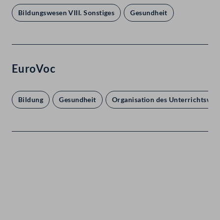
Bildungswesen VIII. Sonstiges
Gesundheit
EuroVoc
Bildung
Gesundheit
Organisation des Unterrichtswes
Kontakt