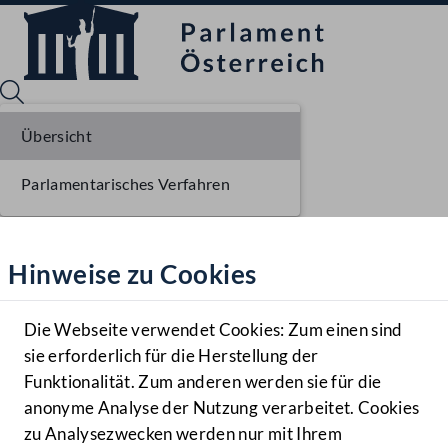
Übersicht
Parlamentarisches Verfahren
Sprache English
Mediathek
Hinweise zu Cookies
Hilfe
Benutzer
Die Webseite verwendet Cookies: Zum einen sind
Zielgruppe
sie erforderlich für die Herstellung der
Navigationsmenü öffnen
MENÜ
Funktionalität. Zum anderen werden sie für die
anonyme Analyse der Nutzung verarbeitet. Cookies
zu Analysezwecken werden nur mit Ihrem
Sprache En
Mediathek