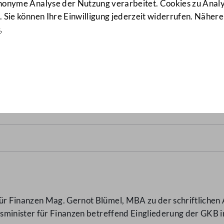
anonyme Analyse der Nutzung verarbeitet. Cookies zu Ana
 Sie können Ihre Einwilligung jederzeit widerrufen. Nähere
s
.
in die ÖBB?
(3620/AB-BR/2021)
r Finanzen Mag. Gernot Blümel, MBA zu der schriftlichen
sminister für Finanzen betreffend Eingliederung der GKB 