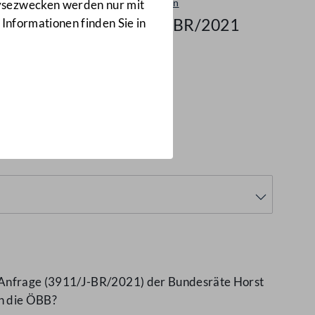
Beantwortungen
lysezwecken werden nur mit
3620/AB-BR/2021
 Informationen finden Sie in
 Anfrage (3911/J-BR/2021) der Bundesräte Horst
in die ÖBB?