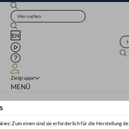
Sprache English
Mediathek
Hilfe
Benutzer
Zielgruppe
Navigationsmenü öffnen
MENÜ
s
es: Zum einen sind sie erforderlich für die Herstellung de