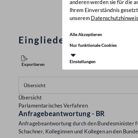
anderen werden sie für die 
Ihrem Einverständnis gesetzt.
unserem
Datenschutzhinwei
Alle Akzeptieren
Eingliederung der GKB 
Nur funktionale Cookies
Einstellungen
Exportieren
Übersicht
Parlamentarisches Verfahren
Anfragebeantwortung - BR
Anfragebeantwortung durch den Bundesminister fü
Schachner, Kolleginnen und Kollegen an den Bunde