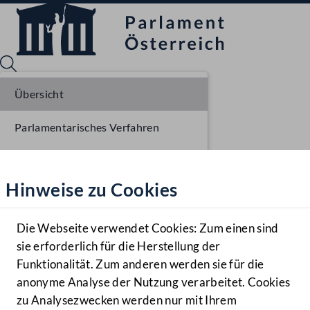
Übersicht
Parlamentarisches Verfahren
Sprache English
Mediathek
Liste der Rednerinnen und Redner
Hinweise zu Cookies
Hilfe
Benutzer
Die Webseite verwendet Cookies: Zum einen sind
Zielgruppe
sie erforderlich für die Herstellung der
Navigationsmenü öffnen
MENÜ
Funktionalität. Zum anderen werden sie für die
anonyme Analyse der Nutzung verarbeitet. Cookies
zu Analysezwecken werden nur mit Ihrem
Sprache En
Mediathek