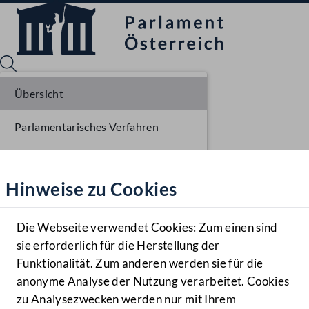
Übersicht
Parlamentarisches Verfahren
Sprache English
Mediathek
Liste der Rednerinnen und Redner
Hinweise zu Cookies
Hilfe
Benutzer
Die Webseite verwendet Cookies: Zum einen sind
Zielgruppe
sie erforderlich für die Herstellung der
Navigationsmenü öffnen
MENÜ
Funktionalität. Zum anderen werden sie für die
anonyme Analyse der Nutzung verarbeitet. Cookies
zu Analysezwecken werden nur mit Ihrem
Sprache En
Mediathek