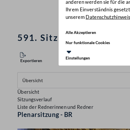
anderen werden sie für die 
Ihrem Einverständnis gesetzt.
unserem
Datenschutzhinwei
Alle Akzeptieren
591. Sitzung des Bunde
Nur funktionale Cookies
Einstellungen
Exportieren
Übersicht
Sitzungsverlauf
Liste der Rednerinnen und Redner
Plenarsitzung - BR