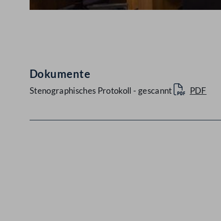
Abspielen
Dokumente
Stenographisches Protokoll - gescannt
PDF
Kontakt