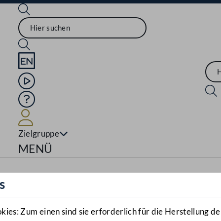
Sprache English
Mediathek
Hilfe
Benutzer
Zielgruppe
Navigationsmenü öffnen
MENÜ
s
es: Zum einen sind sie erforderlich für die Herstellung de