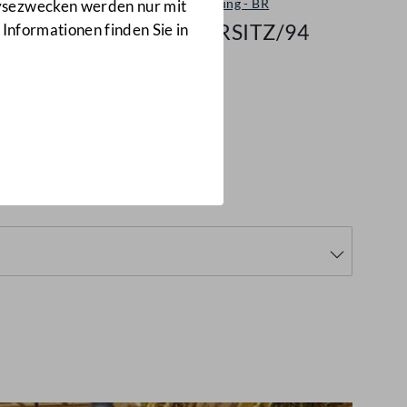
Plenarsitzung - BR
lysezwecken werden nur mit
591/BRSITZ/94
 Informationen finden Sie in
94
(591/BRSITZ/94)