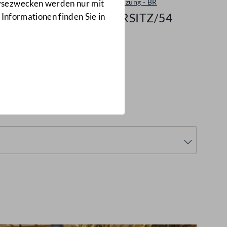
Plenarsitzung - BR
lysezwecken werden nur mit
96/BRSITZ/54
 Informationen finden Sie in
SITZ/54)