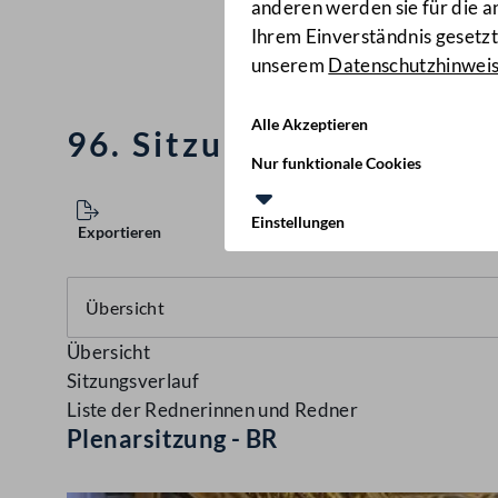
anderen werden sie für die 
Ihrem Einverständnis gesetzt.
unserem
Datenschutzhinwei
Alle Akzeptieren
96. Sitzung des Bundesr
Nur funktionale Cookies
Einstellungen
Exportieren
Übersicht
Sitzungsverlauf
Liste der Rednerinnen und Redner
Plenarsitzung - BR