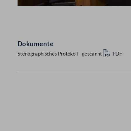
Abspielen
Dokumente
Stenographisches Protokoll - gescannt
PDF
Kontakt