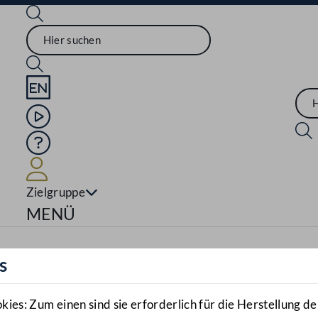
Sprache English
Mediathek
Hilfe
Benutzer
Zielgruppe
Navigationsmenü öffnen
MENÜ
s
es: Zum einen sind sie erforderlich für die Herstellung de