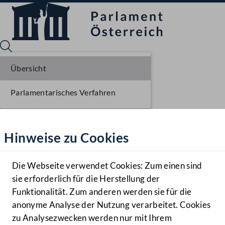
Übersicht
Parlamentarisches Verfahren
Sprache English
Mediathek
Hinweise zu Cookies
Hilfe
Benutzer
Die Webseite verwendet Cookies: Zum einen sind
Zielgruppe
sie erforderlich für die Herstellung der
Navigationsmenü öffnen
MENÜ
Funktionalität. Zum anderen werden sie für die
anonyme Analyse der Nutzung verarbeitet. Cookies
zu Analysezwecken werden nur mit Ihrem
Sprache En
Mediathek