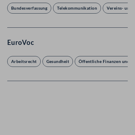
Bundesverfassung
Telekommunikation
Vereins- und
EuroVoc
Arbeitsrecht
Gesundheit
Öffentliche Finanzen und Ha
Kontakt