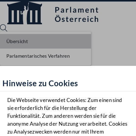
Übersicht
Parlamentarisches Verfahren
Sprache English
Mediathek
Hinweise zu Cookies
Hilfe
Benutzer
Die Webseite verwendet Cookies: Zum einen sind
Zielgruppe
sie erforderlich für die Herstellung der
Navigationsmenü öffnen
MENÜ
Funktionalität. Zum anderen werden sie für die
anonyme Analyse der Nutzung verarbeitet. Cookies
zu Analysezwecken werden nur mit Ihrem
Sprache En
Mediathek