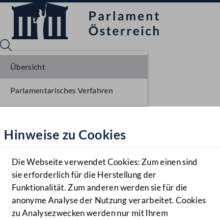
Übersicht
Parlamentarisches Verfahren
Sprache English
Mediathek
Hinweise zu Cookies
Hilfe
Benutzer
Die Webseite verwendet Cookies: Zum einen sind
Zielgruppe
sie erforderlich für die Herstellung der
Navigationsmenü öffnen
MENÜ
Funktionalität. Zum anderen werden sie für die
anonyme Analyse der Nutzung verarbeitet. Cookies
zu Analysezwecken werden nur mit Ihrem
Sprache En
Mediathek