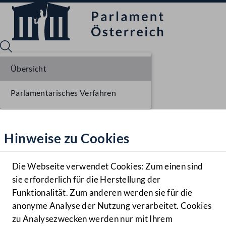
Übersicht
Parlamentarisches Verfahren
Sprache English
Mediathek
Hinweise zu Cookies
Hilfe
Benutzer
Die Webseite verwendet Cookies: Zum einen sind
Zielgruppe
sie erforderlich für die Herstellung der
Navigationsmenü öffnen
MENÜ
Funktionalität. Zum anderen werden sie für die
anonyme Analyse der Nutzung verarbeitet. Cookies
zu Analysezwecken werden nur mit Ihrem
Sprache En
Mediathek