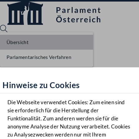
Übersicht
Parlamentarisches Verfahren
Sprache English
Mediathek
Hinweise zu Cookies
Hilfe
Benutzer
Die Webseite verwendet Cookies: Zum einen sind
Zielgruppe
sie erforderlich für die Herstellung der
Navigationsmenü öffnen
MENÜ
Funktionalität. Zum anderen werden sie für die
anonyme Analyse der Nutzung verarbeitet. Cookies
zu Analysezwecken werden nur mit Ihrem
Sprache En
Mediathek