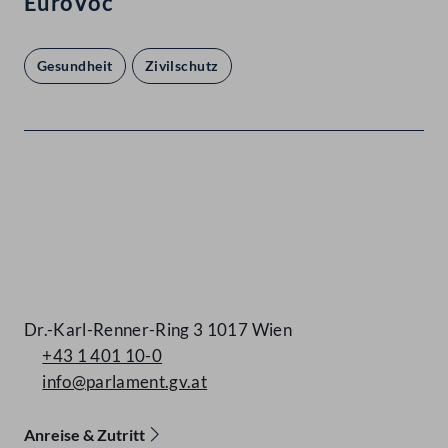
EuroVoc
Gesundheit
Zivilschutz
Kontakt
Dr.-Karl-Renner-Ring 3 1017 Wien
+43 1 401 10-0
info@parlament.gv.at
Anreise & Zutritt