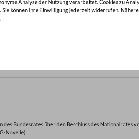
anonyme Analyse der Nutzung verarbeitet. Cookies zu Ana
 Sie können Ihre Einwilligung jederzeit widerrufen. Nähere
s
.
. FSG-Novelle
(10730/BR d.B.)
n des Bundesrates über den Beschluss des Nationalrates vo
SG-Novelle)