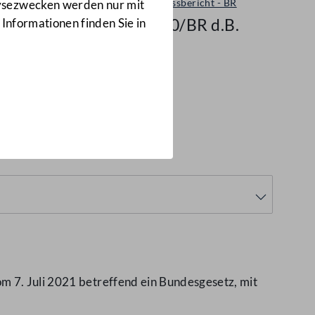
Ausschussbericht - BR
lysezwecken werden nur mit
10730/BR d.B.
 Informationen finden Sie in
m 7. Juli 2021 betreffend ein Bundesgesetz, mit