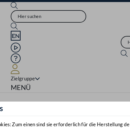
Sprache English
Mediathek
Hilfe
Benutzer
Zielgruppe
Navigationsmenü öffnen
MENÜ
s
es: Zum einen sind sie erforderlich für die Herstellung de