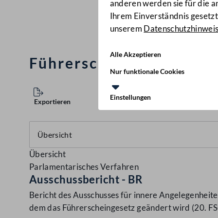
anderen werden sie für die 
Ihrem Einverständnis gesetzt.
unserem
Datenschutzhinwei
Alle Akzeptieren
Führerscheingesetz (20
Nur funktionale Cookies
Einstellungen
Exportieren
Übersicht
Parlamentarisches Verfahren
Ausschussbericht - BR
Bericht des Ausschusses für innere Angelegenheite
dem das Führerscheingesetz geändert wird (20. F