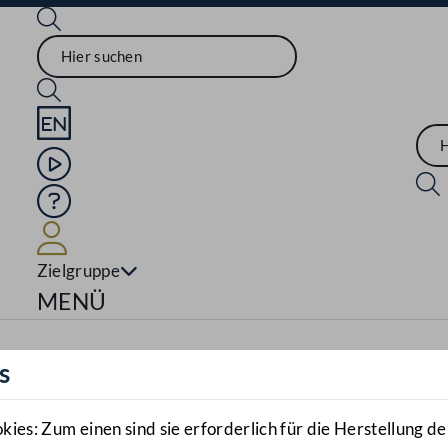
Sprache English
Mediathek
Hilfe
Benutzer
Zielgruppe
Navigationsmenü öffnen
MENÜ
s
es: Zum einen sind sie erforderlich für die Herstellung de