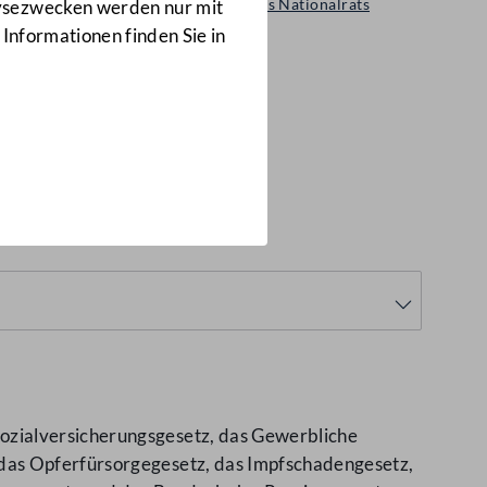
Änderung im Plenum des Nationalrats
lysezwecken werden nur mit
10772/BR d.B.
 Informationen finden Sie in
BR d.B.)
ozialversicherungsgesetz, das Gewerbliche
 das Opferfürsorgegesetz, das Impfschadengesetz,