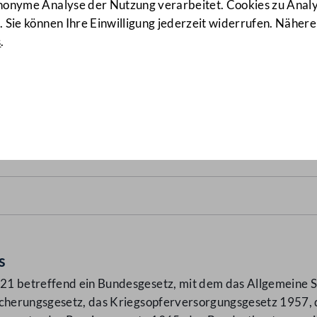
anonyme Analyse der Nutzung verarbeitet. Cookies zu Ana
 Sie können Ihre Einwilligung jederzeit widerrufen. Nähere
s
.
etz 2022 – PAG 2022
(10772/
s
21 betreffend ein Bundesgesetz, mit dem das Allgemeine S
icherungsgesetz, das Kriegsopferversorgungsgesetz 1957,