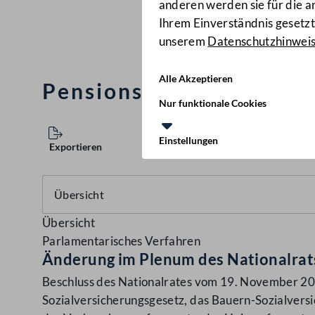
anderen werden sie für die 
Ihrem Einverständnis gesetzt.
unserem
Datenschutzhinwei
Alle Akzeptieren
Pensionsanpassungsges
Nur funktionale Cookies
Einstellungen
Exportieren
Übersicht
Parlamentarisches Verfahren
Änderung im Plenum des Nationalrat
Beschluss des Nationalrates vom 19. November 20
Sozialversicherungsgesetz, das Bauern-Sozialvers