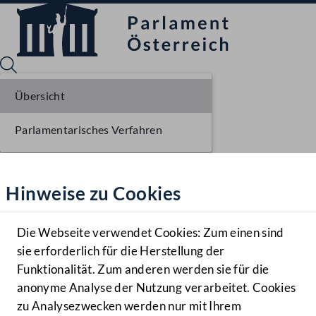
Übersicht
Parlamentarisches Verfahren
Sprache English
Mediathek
Hinweise zu Cookies
Hilfe
Benutzer
Die Webseite verwendet Cookies: Zum einen sind
Zielgruppe
sie erforderlich für die Herstellung der
Navigationsmenü öffnen
MENÜ
Funktionalität. Zum anderen werden sie für die
anonyme Analyse der Nutzung verarbeitet. Cookies
zu Analysezwecken werden nur mit Ihrem
Sprache En
Mediathek