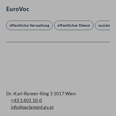
EuroVoc
öffentliche Verwaltung
öffentlicher Dienst
soziale Si
Kontakt
Dr.-Karl-Renner-Ring 3 1017 Wien
+43 1 401 10-0
info@parlament.gv.at