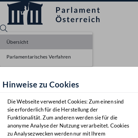
Übersicht
Parlamentarisches Verfahren
Sprache English
Mediathek
Hinweise zu Cookies
Hilfe
Benutzer
Die Webseite verwendet Cookies: Zum einen sind
Zielgruppe
sie erforderlich für die Herstellung der
Navigationsmenü öffnen
MENÜ
Funktionalität. Zum anderen werden sie für die
anonyme Analyse der Nutzung verarbeitet. Cookies
zu Analysezwecken werden nur mit Ihrem
Sprache En
Mediathek