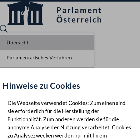
Übersicht
Parlamentarisches Verfahren
Sprache English
Mediathek
Hinweise zu Cookies
Hilfe
Benutzer
Die Webseite verwendet Cookies: Zum einen sind
Zielgruppe
sie erforderlich für die Herstellung der
Navigationsmenü öffnen
MENÜ
Funktionalität. Zum anderen werden sie für die
anonyme Analyse der Nutzung verarbeitet. Cookies
zu Analysezwecken werden nur mit Ihrem
Sprache En
Mediathek