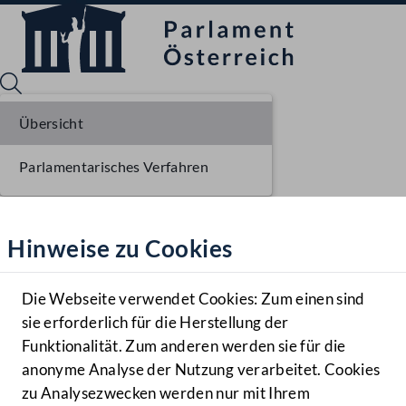
Übersicht
Parlamentarisches Verfahren
Sprache English
Mediathek
Hinweise zu Cookies
Hilfe
Benutzer
Die Webseite verwendet Cookies: Zum einen sind
Zielgruppe
sie erforderlich für die Herstellung der
Navigationsmenü öffnen
MENÜ
Funktionalität. Zum anderen werden sie für die
anonyme Analyse der Nutzung verarbeitet. Cookies
zu Analysezwecken werden nur mit Ihrem
Sprache En
Mediathek