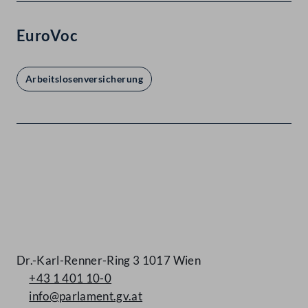
EuroVoc
Arbeitslosenversicherung
Kontakt
Dr.-Karl-Renner-Ring 3 1017 Wien
+43 1 401 10-0
info@parlament.gv.at