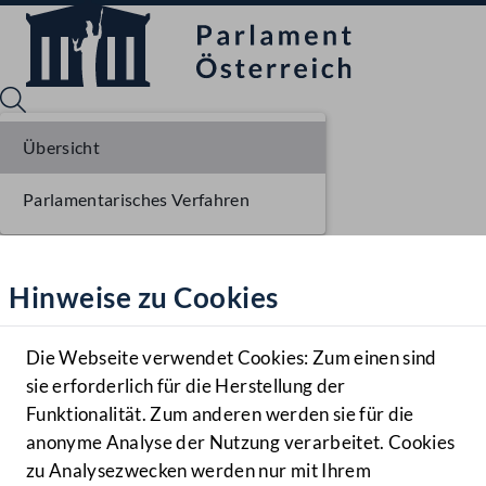
Übersicht
Parlamentarisches Verfahren
Sprache English
Mediathek
Hinweise zu Cookies
Hilfe
Benutzer
Die Webseite verwendet Cookies: Zum einen sind
Zielgruppe
sie erforderlich für die Herstellung der
Navigationsmenü öffnen
MENÜ
Funktionalität. Zum anderen werden sie für die
anonyme Analyse der Nutzung verarbeitet. Cookies
zu Analysezwecken werden nur mit Ihrem
Sprache En
Mediathek