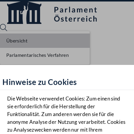
Übersicht
Parlamentarisches Verfahren
Sprache English
Mediathek
Hinweise zu Cookies
Hilfe
Benutzer
Die Webseite verwendet Cookies: Zum einen sind
Zielgruppe
sie erforderlich für die Herstellung der
Navigationsmenü öffnen
MENÜ
Funktionalität. Zum anderen werden sie für die
anonyme Analyse der Nutzung verarbeitet. Cookies
zu Analysezwecken werden nur mit Ihrem
Sprache En
Mediathek