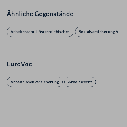
Ähnliche Gegenstände
Arbeitsrecht I. österreichisches
Sozialversicherung V. Ar
EuroVoc
Arbeitslosenversicherung
Arbeitsrecht
Kontakt