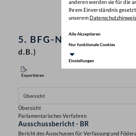
anderen werden sie für die 
Ihrem Einverständnis gesetzt.
unserem
Datenschutzhinwei
Alle Akzeptieren
5. BFG-Novelle 1999), 
Nur funktionale Cookies
d.B.)
Einstellungen
Exportieren
Übersicht
Parlamentarisches Verfahren
Ausschussbericht - BR
Bericht des Ausschusses für Verfassung und Föde