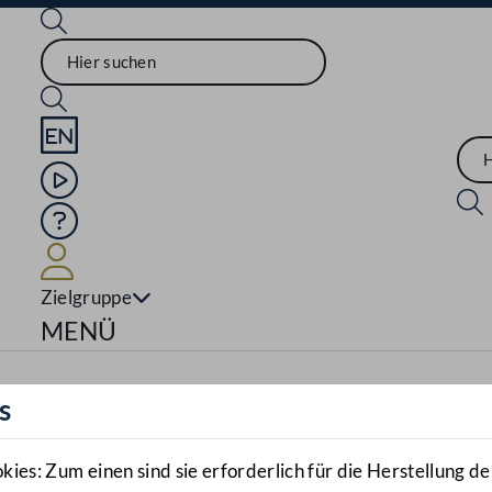
Sprache English
Mediathek
Hilfe
Benutzer
Zielgruppe
Navigationsmenü öffnen
MENÜ
s
es: Zum einen sind sie erforderlich für die Herstellung de