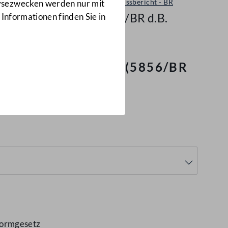
Ausschussbericht - BR
lysezwecken werden nur mit
5856/BR d.B.
 Informationen finden Sie in
mgesetz - VBRG
(5856/BR
formgesetz