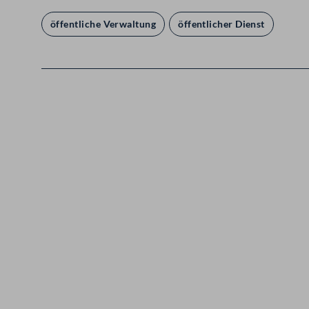
öffentliche Verwaltung
öffentlicher Dienst
Kontakt