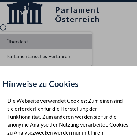
Übersicht
Parlamentarisches Verfahren
Sprache English
Mediathek
Hinweise zu Cookies
Hilfe
Benutzer
Die Webseite verwendet Cookies: Zum einen sind
Zielgruppe
sie erforderlich für die Herstellung der
Navigationsmenü öffnen
MENÜ
Funktionalität. Zum anderen werden sie für die
anonyme Analyse der Nutzung verarbeitet. Cookies
zu Analysezwecken werden nur mit Ihrem
Sprache En
Mediathek