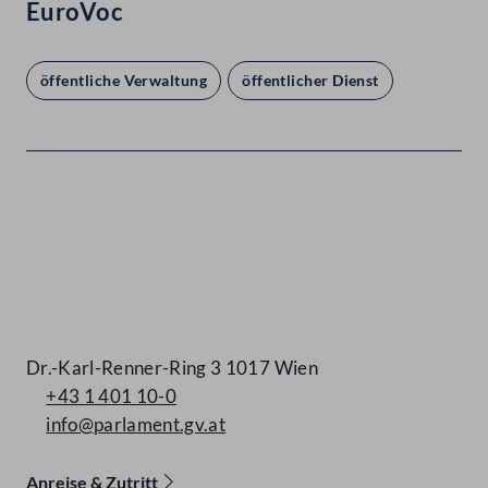
EuroVoc
öffentliche Verwaltung
öffentlicher Dienst
Kontakt
Dr.-Karl-Renner-Ring 3 1017 Wien
+43 1 401 10-0
info@parlament.gv.at
Anreise & Zutritt