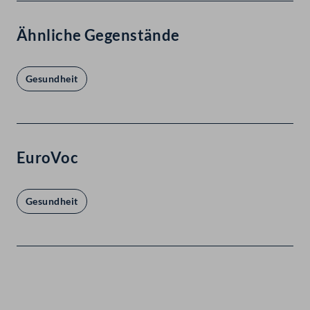
Ähnliche Gegenstände
Gesundheit
EuroVoc
Gesundheit
Kontakt