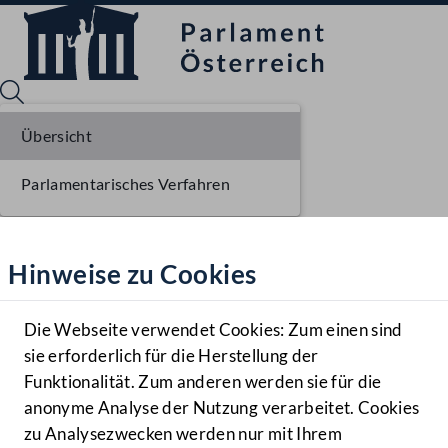
Übersicht
Parlamentarisches Verfahren
Sprache English
Mediathek
Hinweise zu Cookies
Hilfe
Benutzer
Die Webseite verwendet Cookies: Zum einen sind
Zielgruppe
sie erforderlich für die Herstellung der
Navigationsmenü öffnen
MENÜ
Funktionalität. Zum anderen werden sie für die
anonyme Analyse der Nutzung verarbeitet. Cookies
zu Analysezwecken werden nur mit Ihrem
Sprache En
Mediathek