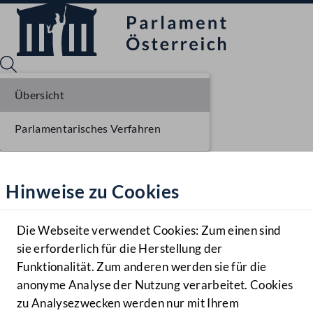
Übersicht
Parlamentarisches Verfahren
Sprache English
Mediathek
Hinweise zu Cookies
Hilfe
Benutzer
Die Webseite verwendet Cookies: Zum einen sind
Zielgruppe
sie erforderlich für die Herstellung der
Navigationsmenü öffnen
MENÜ
Funktionalität. Zum anderen werden sie für die
anonyme Analyse der Nutzung verarbeitet. Cookies
zu Analysezwecken werden nur mit Ihrem
Sprache En
Mediathek