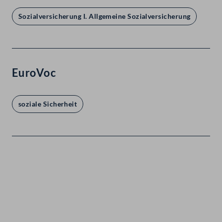
Sozialversicherung I. Allgemeine Sozialversicherung
EuroVoc
soziale Sicherheit
Kontakt