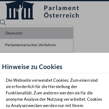
Übersicht
Parlamentarisches Verfahren
Sprache English
Mediathek
Hinweise zu Cookies
Hilfe
Benutzer
Die Webseite verwendet Cookies: Zum einen sind
Zielgruppe
sie erforderlich für die Herstellung der
Navigationsmenü öffnen
MENÜ
Funktionalität. Zum anderen werden sie für die
anonyme Analyse der Nutzung verarbeitet. Cookies
zu Analysezwecken werden nur mit Ihrem
Sprache En
Mediathek