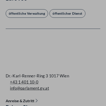
öffentliche Verwaltung
öffentlicher Dienst
Kontakt
Dr.-Karl-Renner-Ring 3 1017 Wien
+43 1 401 10-0
info@parlament.gv.at
Anreise & Zutritt