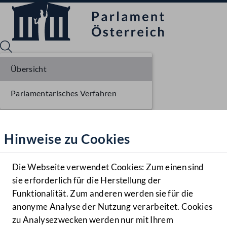
Übersicht
Parlamentarisches Verfahren
Sprache English
Mediathek
Hinweise zu Cookies
Hilfe
Benutzer
Die Webseite verwendet Cookies: Zum einen sind
Zielgruppe
sie erforderlich für die Herstellung der
Navigationsmenü öffnen
MENÜ
Funktionalität. Zum anderen werden sie für die
anonyme Analyse der Nutzung verarbeitet. Cookies
zu Analysezwecken werden nur mit Ihrem
Sprache En
Mediathek