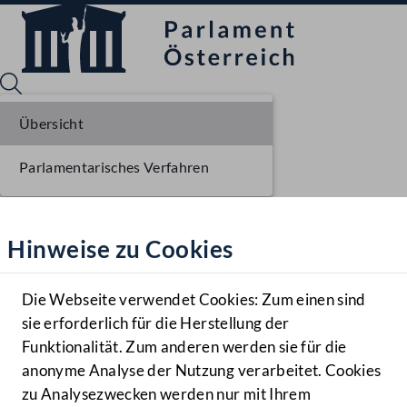
Übersicht
Parlamentarisches Verfahren
Sprache English
Mediathek
Hinweise zu Cookies
Hilfe
Benutzer
Die Webseite verwendet Cookies: Zum einen sind
Zielgruppe
sie erforderlich für die Herstellung der
Navigationsmenü öffnen
MENÜ
Funktionalität. Zum anderen werden sie für die
anonyme Analyse der Nutzung verarbeitet. Cookies
zu Analysezwecken werden nur mit Ihrem
Sprache En
Mediathek