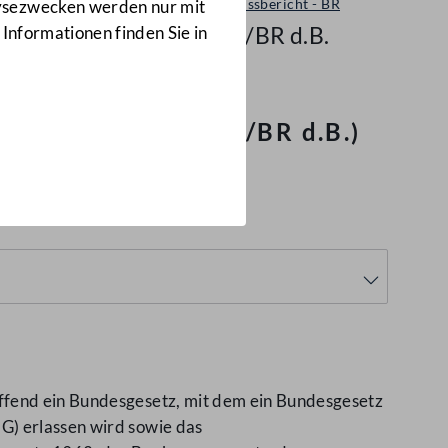
Ausschussbericht - BR
lysezwecken werden nur mit
7572/BR d.B.
 Informationen finden Sie in
nRÄG 2006
(7572/BR d.B.)
effend ein Bundesgesetz, mit dem ein Bundesgesetz
G) erlassen wird sowie das