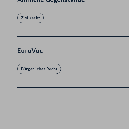
Zivilrecht
EuroVoc
Bürgerliches Recht
Kontakt