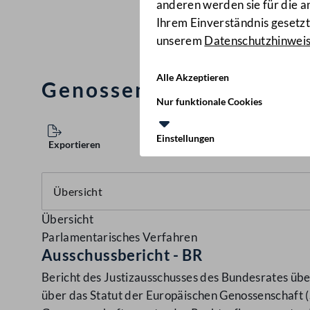
anderen werden sie für die 
Ihrem Einverständnis gesetzt.
unserem
Datenschutzhinwei
Alle Akzeptieren
Genossenschaftsrechts
Nur funktionale Cookies
Einstellungen
Exportieren
Übersicht
Parlamentarisches Verfahren
Ausschussbericht - BR
Bericht des Justizausschusses des Bundesrates üb
über das Statut der Europäischen Genossenschaft 