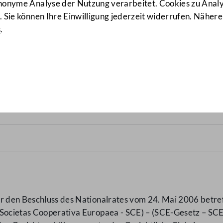
anonyme Analyse der Nutzung verarbeitet. Cookies zu Ana
 Sie können Ihre Einwilligung jederzeit widerrufen. Nähere
s
.
änderungsgesetz 2006 – Ge
er den Beschluss des Nationalrates vom 24. Mai 2006 betr
(Societas Cooperativa Europaea - SCE) – (SCE-Gesetz – SCE