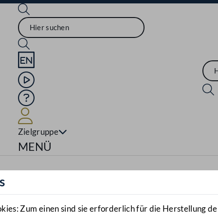
Sprache English
Mediathek
Hilfe
Benutzer
Zielgruppe
Navigationsmenü öffnen
MENÜ
s
es: Zum einen sind sie erforderlich für die Herstellung de