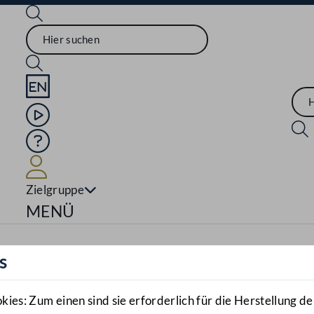
Sprache English
Mediathek
Hilfe
Benutzer
Zielgruppe
Navigationsmenü öffnen
MENÜ
s
es: Zum einen sind sie erforderlich für die Herstellung de