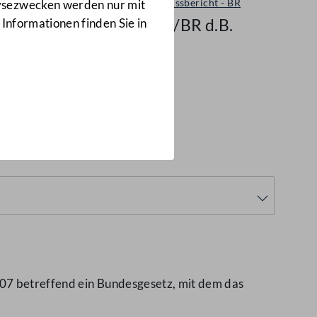
Ausschussbericht - BR
lysezwecken werden nur mit
7817/BR d.B.
 Informationen finden Sie in
007 betreffend ein Bundesgesetz, mit dem das