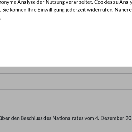
anonyme Analyse der Nutzung verarbeitet. Cookies zu Ana
 Sie können Ihre Einwilligung jederzeit widerrufen. Nähere
s
.
993
(7817/BR d.B.)
t über den Beschluss des Nationalrates vom 4. Dezember 2