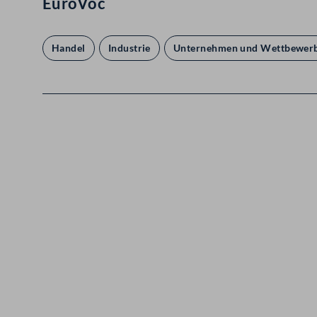
EuroVoc
Handel
Industrie
Unternehmen und Wettbewer
Kontakt