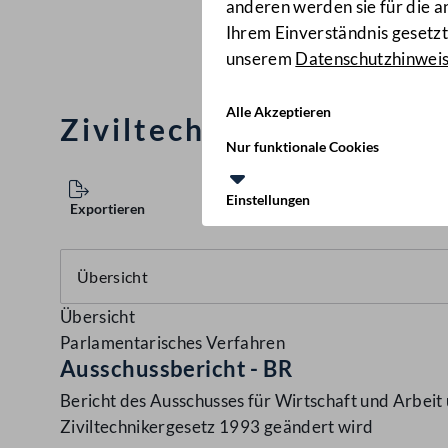
anderen werden sie für die 
Ihrem Einverständnis gesetzt.
unserem
Datenschutzhinwei
Alle Akzeptieren
Ziviltechnikergesetz 1
Nur funktionale Cookies
Einstellungen
Exportieren
Übersicht
Parlamentarisches Verfahren
Ausschussbericht - BR
Bericht des Ausschusses für Wirtschaft und Arbei
Ziviltechnikergesetz 1993 geändert wird