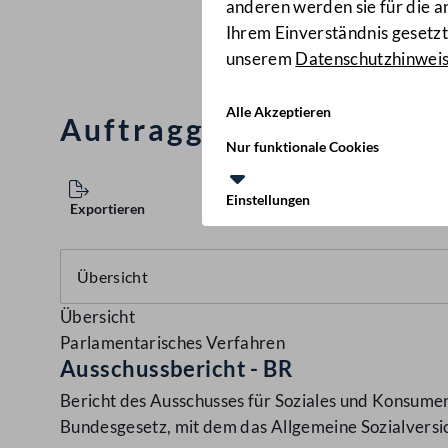
anderen werden sie für die 
Ihrem Einverständnis gesetzt.
unserem
Datenschutzhinwei
Alle Akzeptieren
AuftraggeberInnen-Haf
Nur funktionale Cookies
Einstellungen
Exportieren
Übersicht
Parlamentarisches Verfahren
Ausschussbericht - BR
Bericht des Ausschusses für Soziales und Konsume
Bundesgesetz, mit dem das Allgemeine Sozialvers