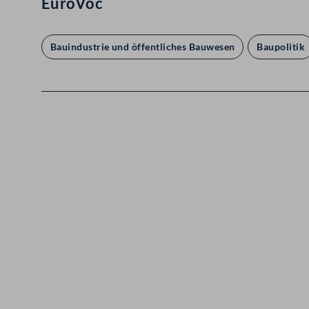
EuroVoc
Bauindustrie und öffentliches Bauwesen
Baupolitik
Kontakt