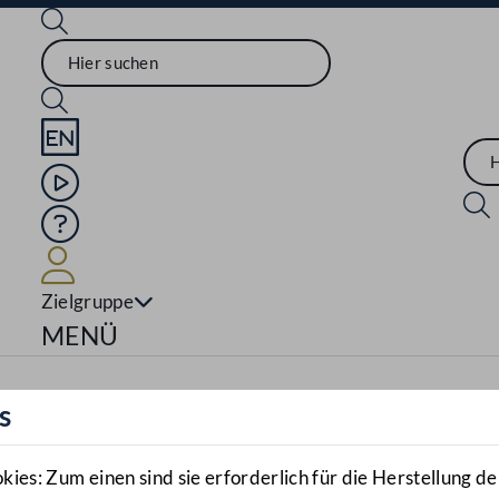
Sprache English
Mediathek
Hilfe
Benutzer
Zielgruppe
Navigationsmenü öffnen
MENÜ
s
es: Zum einen sind sie erforderlich für die Herstellung de