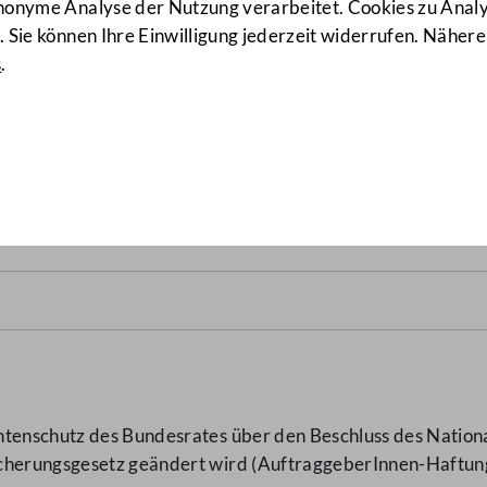
anonyme Analyse der Nutzung verarbeitet. Cookies zu Ana
 Sie können Ihre Einwilligung jederzeit widerrufen. Nähere
s
.
tungsgesetz
(7964/BR d.B.)
ntenschutz des Bundesrates über den Beschluss des Nationa
icherungsgesetz geändert wird (AuftraggeberInnen-Haftun